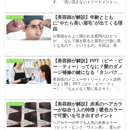
す。「洗い流さないトリートメントっ
て、ミルクとオイルあるけど何が違うん
ですか？」これ、実はサロンでもほぼ毎
日聞かれる質問です。ネット記事を見て
【美容師が解説】年齢ととも
髪の毛豆知識
も「しっとり」「サラサラ」ばか...
に“やたら長い眉毛”が出てくる理
由
お客様からよく聞かれる質問のひとつ
が、「なんで歳を取ると眉毛だけ急に長
くなるの？」というもの。今回は、美容
師目線で“難しい専門用語抜き”でわかりや
すく解説します！■ なぜ一本だけ異様に
長くなるの？結論から言うと、毛の成長
【美容師が解説】PPT（ピー・ピ
髪の毛豆知識
サイクル（毛周期）が...
ー・ティー）ってなに？髪のダメ
ージ補修の鍵になる「タンパク
質」の正体
美容院のメニューやトリートメント説明
でよく聞く PPT（ピー・ピー・ティ
ー）。「なんとなく髪に良さそう」「タ
ンパク質ってことは知ってるけど…」く
らいの認識の方がほとんどだと思いま
す。でも実はPPTは、ダメージ毛の質感
【美容師が解説】赤系のヘアカラ
髪の毛豆知識
改善の“根本”に関わる超...
ーが似合う人の特徴｜暖色カラー
で可愛いを引き出すポイント
ヘアカラーの中でも人気の赤系カラー
（レッド・ピンク・ワイン系）。柔らか