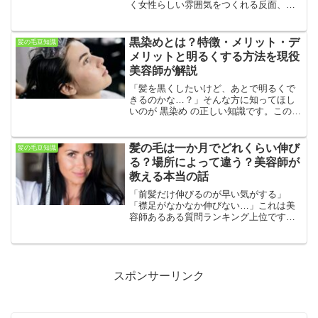
く女性らしい雰囲気をつくれる反面、
「自分に似合うかわからない…」「派手
になりそうで不安」という声もよく聞き
ます。この記事では美容師が、赤系のヘ
黒染めとは？特徴・メリット・デ
髪の毛豆知識
アカラーが似合う人の特徴・似...
メリットと明るくする方法を現役
美容師が解説
「髪を黒くしたいけど、あとで明るくで
きるのかな…？」そんな方に知ってほし
いのが 黒染め の正しい知識です。この記
事では美容師目線で、黒染めとは何か黒
染めのメリット・デメリット注意点黒染
め後に明るくする方法まで詳しく解説し
髪の毛は一か月でどれくらい伸び
髪の毛豆知識
ます。黒染めとは？黒...
る？場所によって違う？美容師が
教える本当の話
「前髪だけ伸びるのが早い気がする」
「襟足がなかなか伸びない…」これは美
容師あるある質問ランキング上位です。
結論から言うと、気のせいではありませ
ん。今回は、 髪の毛は一か月でどれくら
い伸びるのか 頭の場所によって伸びるス
ピードは変わるのか な...
スポンサーリンク