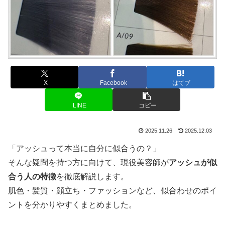
X
Facebook
はてブ
LINE
コピー
2025.11.26
2025.12.03
「アッシュって本当に自分に似合うの？」
そんな疑問を持つ方に向けて、現役美容師が
アッシュが似
合う人の特徴
を徹底解説します。
肌色・髪質・顔立ち・ファッションなど、似合わせのポイ
ントを分かりやすくまとめました。