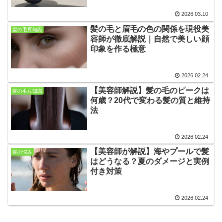
2026.03.10
髪の毛と眉毛の色の関係を現役美
髪の毛豆知識
容師が徹底解説｜自然で美しい顔
印象を作る極意
2026.02.24
【美容師解説】髪の毛のピークは
髪の毛豆知識
何歳？20代で変わる髪の質と維持
法
2026.02.24
【美容師が解説】海やプールで髪
髪の悩み
はどうなる？夏のダメージと実例
付き対策
2026.02.24