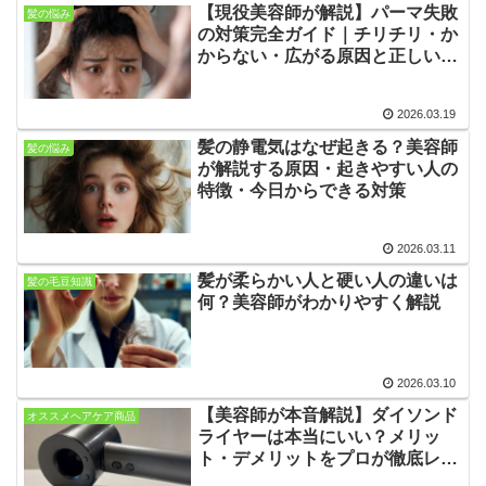
【現役美容師が解説】パーマ失敗
髪の悩み
の対策完全ガイド｜チリチリ・か
からない・広がる原因と正しい直
し方
2026.03.19
髪の静電気はなぜ起きる？美容師
髪の悩み
が解説する原因・起きやすい人の
特徴・今日からできる対策
2026.03.11
髪が柔らかい人と硬い人の違いは
髪の毛豆知識
何？美容師がわかりやすく解説
2026.03.10
【美容師が本音解説】ダイソンド
オススメヘアケア商品
ライヤーは本当にいい？メリッ
ト・デメリットをプロが徹底レビ
ュー